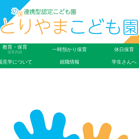
教育・保育
一時預かり保育
休日保育
保育内容
園見学について
就職情報
学生さんへ